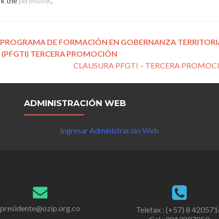
k the
permalink
.
 PROGRAMA DE FORMACIÓN EN GOBERNANZA TERRITORI
 (PFGTI) TERCERA PROMOCIÓN
CLAUSURA PFGTI – TERCERA PROMO
ADMINISTRACIÓN WEB
Ingresar Administración Web
presidente@ozip.org.co
Telefax : (+57) 8 420571