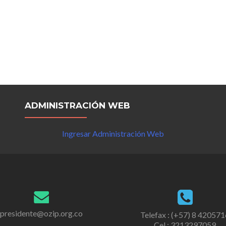
ADMINISTRACIÓN WEB
Ingresar Administración Web
presidente@ozip.org.co
Telefax : (+57) 8 420571
Cel : 3213297059