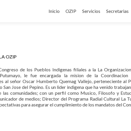
Inicio
OZIP
Servicios
Secretarias
A OZIP
Congreso de los Pueblos Indigenas filiales a la La Organizacio
 Putumayo, le fue encargada la mision de la Coordinacion 
s al señor Oscar Humberto Quemag Vallejo, perteneciente al 
o San Jose del Pepino. Es un lider indigena que ha venido trabaja
de las comunidades; con un perfil como Musico, Filosofo y Estu
nicador de medios; Director del Programa Radial Cultural La T
ectativas para asegurar el cumplimiento de los mandatos del Con