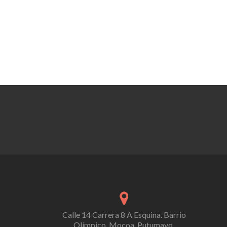
Calle 14 Carrera 8 A Esquina. Barrio
Olímpico, Mocoa, Putumayo.